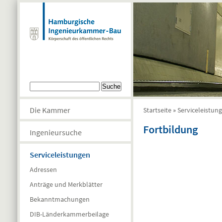
Direkt zum Inhalt
Suchformular
Suche
Die Kammer
Startseite
»
Serviceleistun
Sie sind hier
Fortbildung
Ingenieursuche
Serviceleistungen
Seiten
Adressen
Anträge und Merkblätter
Bekanntmachungen
DIB-Länderkammerbeilage