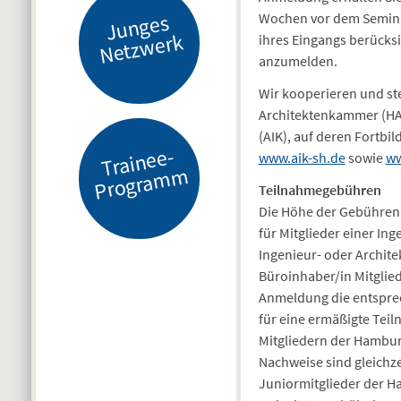
J
u
n
g
es
N
etz
w
er
Wochen vor dem Semina
k
ihres Eingangs berücksi
anzumelden.
Wir kooperieren und st
Architektenkammer (HAK
(AIK), auf deren Fortb
Tr
ai
n
e
e-
Pr
o
gr
a
m
www.aik-sh.de
sowie
ww
m
Teilnahmegebühren
Die Höhe der Gebühren i
für Mitglieder einer In
Ingenieur- oder Archit
Büroinhaber/in Mitglied
Anmeldung die entsprec
für eine ermäßigte Tei
Mitgliedern der Hambur
Nachweise sind gleichze
Juniormitglieder der H