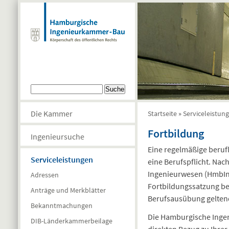
Direkt zum Inhalt
Suchformular
Suche
Die Kammer
Startseite
»
Serviceleistun
Sie sind hier
Fortbildung
Ingenieursuche
Eine regelmäßige berufl
Serviceleistungen
eine Berufspflicht. Nac
Ingenieurwesen (HmbIng
Adressen
Fortbildungssatzung ber
Anträge und Merkblätter
Berufsausübung gelten
Bekanntmachungen
Die Hamburgische Inge
DIB-Länderkammerbeilage
direkten Bezug zu Ihrer 